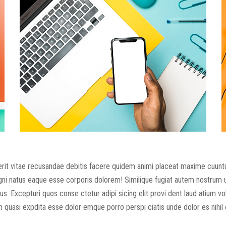
rit vitae recusandae debitis facere quidem animi placeat maxime cuuntu
agni natus eaque esse corporis dolorem! Similique fugiat autem nostrum
. Excepturi quos conse ctetur adipi sicing elit provi dent laud atium vol
quasi expdita esse dolor emque porro perspi ciatis unde dolor es nihil