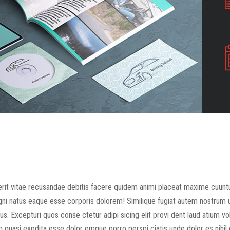
rit vitae recusandae debitis facere quidem animi placeat maxime cuuntu
agni natus eaque esse corporis dolorem! Similique fugiat autem nostrum
. Excepturi quos conse ctetur adipi sicing elit provi dent laud atium vol
quasi expdita esse dolor emque porro perspi ciatis unde dolor es nihil