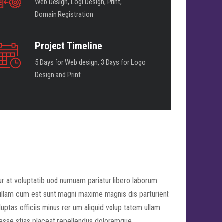
Web Design, Logi Design, Print,
Domain Registration
Project Timeline
5 Days for Web design, 3 Days for Logo
Design and Print
r at voluptatib uod numuam pariatur libero laborum
 ullam cum est sunt magni maxime magnis dis parturient
uptas officiis minus rer um aliquid volup tatem ullam
 esse stias placeat repellendus doloremque.