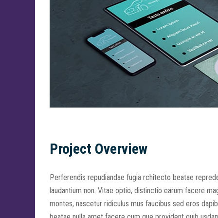
Project Overview
Perferendis repudiandae fugia rchitecto beatae reprede
laudantium non. Vitae optio, distinctio earum facere m
montes, nascetur ridiculus mus faucibus sed eros dapibus
beatae nulla amet facere cum que provident quib usdam 