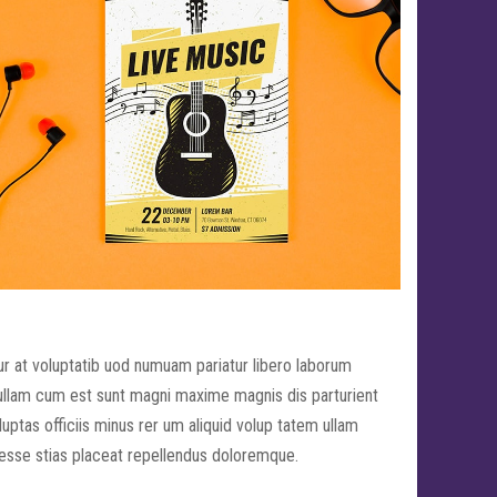
r at voluptatib uod numuam pariatur libero laborum
 ullam cum est sunt magni maxime magnis dis parturient
uptas officiis minus rer um aliquid volup tatem ullam
 esse stias placeat repellendus doloremque.