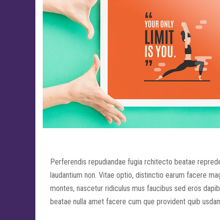
Perferendis repudiandae fugia rchitecto beatae reprede
laudantium non. Vitae optio, distinctio earum facere m
montes, nascetur ridiculus mus faucibus sed eros dapibus
beatae nulla amet facere cum que provident quib usdam 